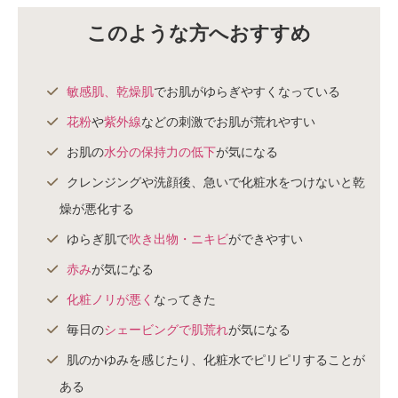
このような方へおすすめ
敏感肌、乾燥肌
でお肌がゆらぎやすくなっている
花粉
や
紫外線
などの刺激でお肌が荒れやすい
お肌の
水分の保持力の低下
が気になる
クレンジングや洗顔後、急いで化粧水をつけないと乾
燥が悪化する
ゆらぎ肌で
吹き出物・ニキビ
ができやすい
赤み
が気になる
化粧ノリが悪く
なってきた
毎日の
シェービングで肌荒れ
が気になる
肌のかゆみを感じたり、化粧水でピリピリすることが
ある