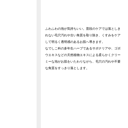
ふわふわの泡が気持ちいい。普段のケアでは落としき
れない毛穴汚れや古い角質を取り除き、くすみをケア
して明るく透明感のあるお肌へ導きます。
なでしこ科の多年生ハーブであるサポナリアや、ゴボ
ウエキスなどの天然植物エキスによる柔らかくクリー
ミーな泡がお肌をいたわりながら、毛穴の汚れや不要
な角質をすっきり落とします。