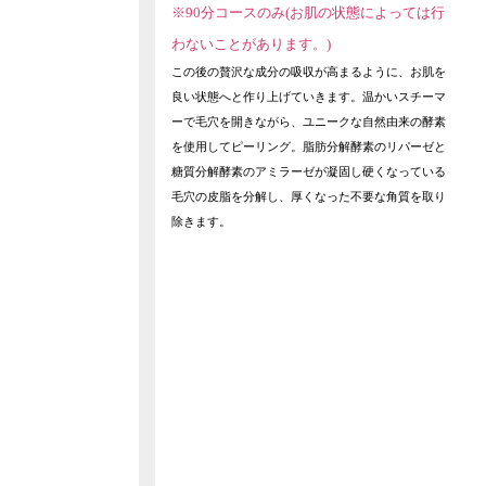
※90分コースのみ(お肌の状態によっては行
わないことがあります。)
この後の贅沢な成分の吸収が高まるように、お肌を
良い状態へと作り上げていきます。温かいスチーマ
ーで毛穴を開きながら、ユニークな自然由来の酵素
を使用してピーリング。脂肪分解酵素のリパーゼと
糖質分解酵素のアミラーゼが凝固し硬くなっている
毛穴の皮脂を分解し、厚くなった不要な角質を取り
除きます。