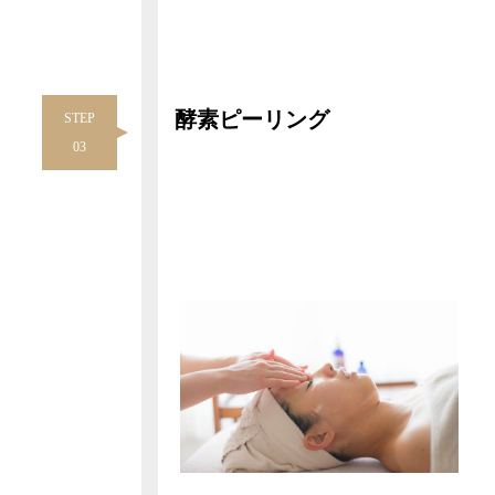
酵素ピーリング
STEP
03